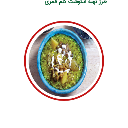
طرز تهیه ابگوشت کلم قمری