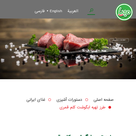
العربية
English
فارسی
صفحه اصلی
دستورات آشپزی
غذای ایرانی
طرز تهیه ابگوشت کلم قمری