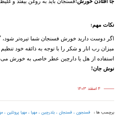
:
جا افتادن خورش
فسنجان باید به روغن بیفتد و غلیظ
:
نکات مهم
اگر دوست دارید خورش فسنجان شما تیره‌تر شود، گ
میزان رب انار و شکر را با توجه به ذائقه خود تنظیم ک
استفاده از هل یا دارچین عطر خاصی به خورش می‌دهد
!
نوش جان
4 اسفند 1403
برچسب ها :
فسنجون
،
فسنجان
،
بلدرچین
،
مهیا
،
مهیا پروتئین
،
مه