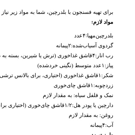
برای تهیه فسنجون با بلدرچین، شما به مواد زیر نیاز د
:
مواد لازم
:
بلدرچین
مهیا
۴
عدد
گردوی آسیاب‌شده:
۲
پیمانه
رب انار:
۴
قاشق غذاخوری (ترش یا شیرین، بسته به ذا
پیاز:
۱
عدد متوسط (نگینی خردشده)
شکر:
۱
قاشق غذاخوری (اختیاری، برای بالانس ترشی 
زردچوبه:
۱
قاشق چای‌خوری
نمک و فلفل سیاه: به مقدار لازم
دارچین یا پودر هل:
۱/۲
قاشق چای‌خوری (اختیاری برا
روغن: به مقدار لازم
آب:
۴
پیمانه
: