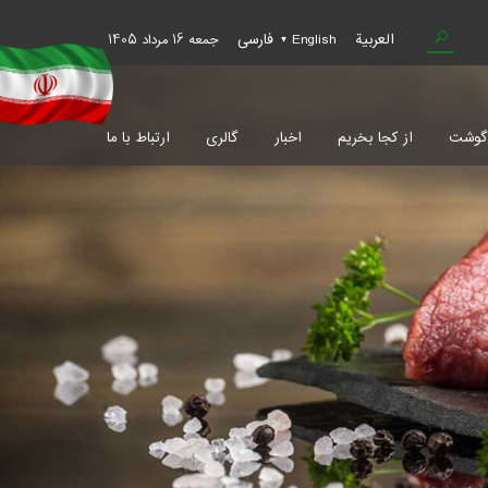
العربية
English
فارسی
جمعه 16 مرداد 1405
 گوشت
از کجا بخریم
اخبار
گالری
ارتباط با ما