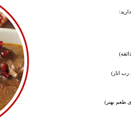
:
ارید
ئقه)
رب انار)
ی طعم بهتر)