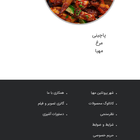
پاچینی
مرغ
مهیا
شهر پروتئین مهیا
همکاری با ما
کاتالوگ محصولات
گالری تصویر و فیلم
نظرسنجی
دستورات آشپزی
شرایط و ضوابط
حریم خصوصی