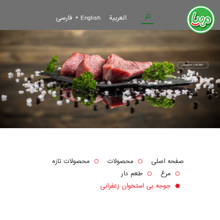
العربية
English
فارسی
صفحه اصلی
محصولات
محصولات تازه
مرغ
طعم دار
جوجه بی استخوان زعفرانی