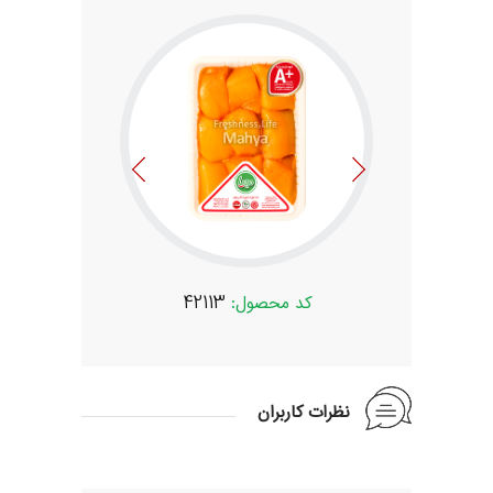
:
42113
کد محصول:
42113
کد محصو
نظرات کاربران