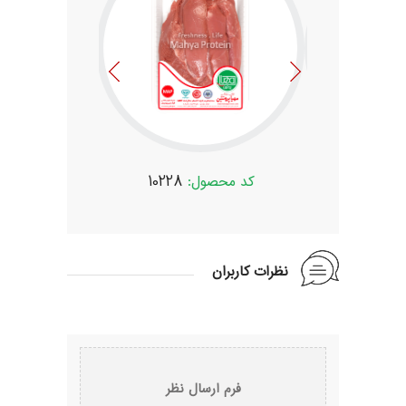
:
10228
کد محصول:
10228
کد محصو
نظرات کاربران
فرم ارسال نظر