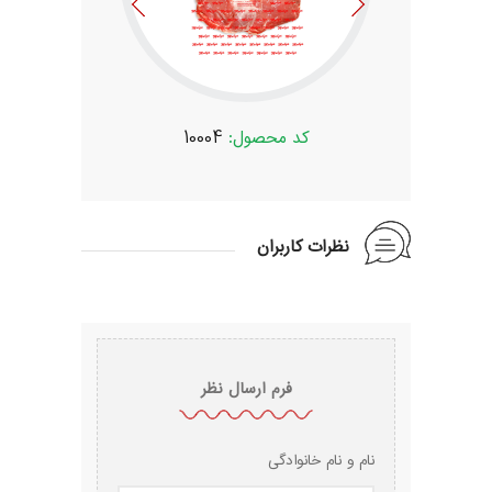
:
10004
کد محصول:
10004
کد محص
نظرات کاربران
فرم ارسال نظر
نام و نام خانوادگی